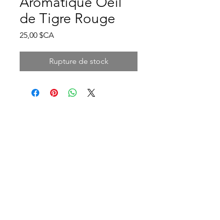
Aromatique Oeil
de Tigre Rouge
Prix
25,00 $CA
Rupture de stock
Adresse et heures d'ouverture
140B Rue Principale, Gatineau, QC J9H
3M4, Canada
Lundi-vendredi: 9h-21h
Samedi: 10h-16h
Dimanche: 10h-12h