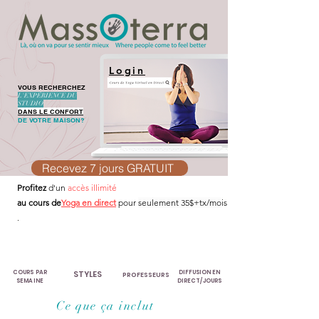
Login
VOUS RECHERCHEZ
L'EXPÉRIENCE DU
STUDIO
DANS LE CONFORT
DE VOTRE MAISON?
Recevez 7 jours GRATUIT
Profitez
d'un
accès illimité
au cours de
Yoga en direct
pour
seulement 35$+tx/mo
is
.
8
14
6
2-3
COURS PAR
STYLES
DIFFUSION EN
PROFESSEURS
SEMAINE
DIRECT/JOURS
Ce que ça inclut