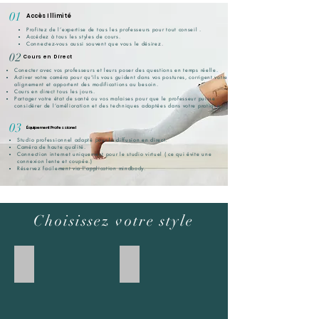
01
Accès
Illimité
Profitez de l’expertise de
tous les professeurs pour tout conseil .
Accédez à tous les styles de cours.
Connectez-vous aussi souvent que vous le désirez.
02
Cours en Direct
Conecter avec vos professeurs et leurs poser des questions en temps réelle.
Activer votre caméra pour qu'ils vous guident dans vos postures, corrigent votre
alignement et apportent des modifications au besoin.
Cours en direct tous les jours.
Partager votre état de santé ou vos malaises pour que le professeur puisse
considérer de l’amélioration et des techniques adaptées dans votre pratique.
03
Équipement Professionel
Studio professionnel adapté pour la diffusion en direct.
Caméra de haute qualité.
Connection internet uniquement pour le studio virtuel ( ce qui évite une
connexion lente et coupée.)
Réservez facilement via l'application mindbody.
Choisissez votre style
Yoga Vinyasa
Yin Yoga