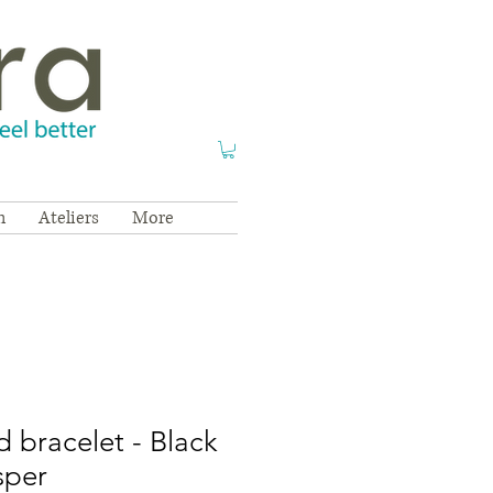
n
Ateliers
More
 bracelet - Black
sper