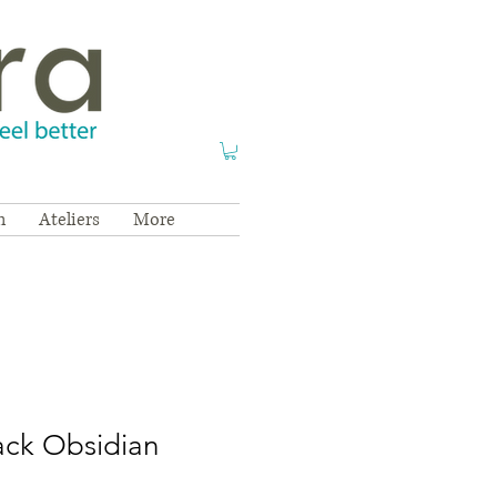
n
Ateliers
More
ack Obsidian