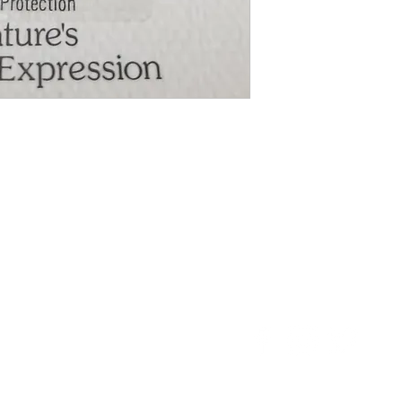
ner
Soutien à la clientèle
roduits
Contactez-nous
s
À propos de nous
n
son
Thérapeutiques