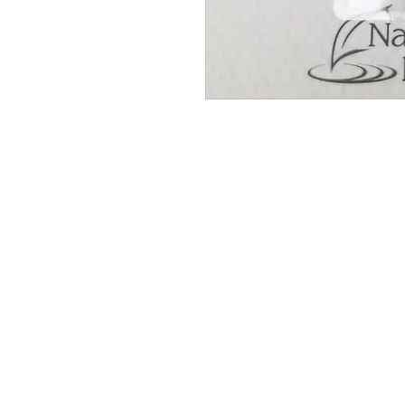
Adresse et heures
Magasi
d'ouverture
Tous les p
Accesoire
Arts
140B Rue Principale, Gatineau, QC
Bien-étre
J9H 3M4, Canada
Méditatio
Bijouterie
Déco Mai
Lundi-vendredi: 9h-21h
Produits 
Samedi: 10h-16h