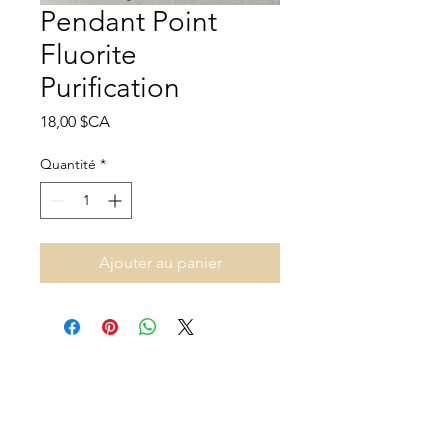
Pendant Point
Fluorite
Purification
Prix
18,00 $CA
Quantité
*
Ajouter au panier
Adresse et heures d'ouverture
140B Rue Principale, Gatineau, QC J9H