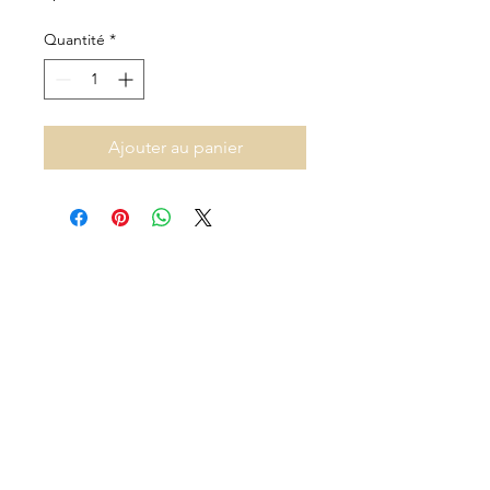
Quantité
*
Ajouter au panier
Adresse et heures d'ouverture
140B Rue Principale, Gatineau, QC J9H
3M4, Canada
Lundi-vendredi: 9h-21h
Samedi: 10h-16h
Dimanche: 10h-12h